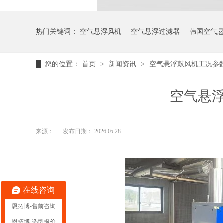
热门关键词：
空气悬浮风机
空气悬浮过滤器
韩国空气
您的位置：
首页
>
新闻资讯
>
空气悬浮鼓风机工况参
空气悬
来源：
发布日期： 2026.05.28
在线咨询
恩拓博-售前咨询
恩拓博-选型报价