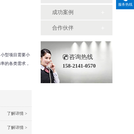
服务热线
成功案例
合作伙伴
，小型项目需要小
咨询热线
功率的各类需求，
158-2141-0570
了解详情 >
了解详情 >