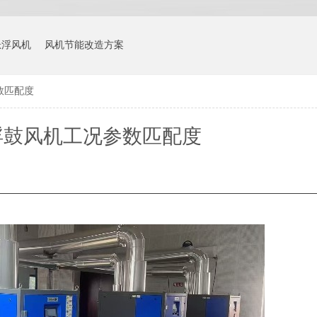
悬浮风机
风机节能改造方案
数匹配度
浮鼓风机工况参数匹配度