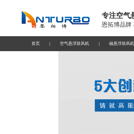
专注空气
恩拓博品牌
首页
空气悬浮鼓风机
磁悬浮鼓风
联系我们