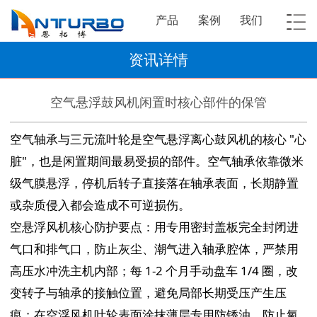
产品
案例
我们
资讯详情
空气悬浮鼓风机闲置时核心部件的保管
空气轴承与三元流叶轮是空气悬浮离心鼓风机的核心 "心
脏"，也是闲置期间最易受损的部件。空气轴承依靠微米
级气膜悬浮，停机后转子直接落在轴承表面，长期静置
或杂质侵入都会造成不可逆损伤。
空悬浮风机核心防护要点：用专用密封盖板完全封闭进
气口和排气口，防止灰尘、潮气进入轴承腔体，严禁用
高压水冲洗主机内部；每 1-2 个月手动盘车 1/4 圈，改
变转子与轴承的接触位置，避免局部长期受压产生压
痕；在空浮风机叶轮表面涂抹薄层专用防锈油，防止氧