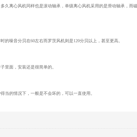
，多久离心风机同样也是滚动轴承，单级离心风机采用的是滑动轴承，而
作时的噪音分贝在
60
左右而罗茨风机则是
120
分贝以上，甚至更高。
房子里面，安装还是很简单的。
护得当的情况下，一般是不会坏的，可以一直使用。