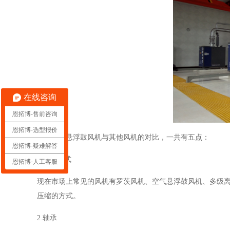
在线咨询
恩拓博-售前咨询
恩拓博-选型报价
以下是磁悬浮鼓风机与其他风机的对比，一共有五点：
恩拓博-疑难解答
1.
压缩方式
恩拓博-人工客服
现在市场上常见的风机有罗茨风机、空气悬浮鼓风机、多级
压缩的方式。
2.
轴承