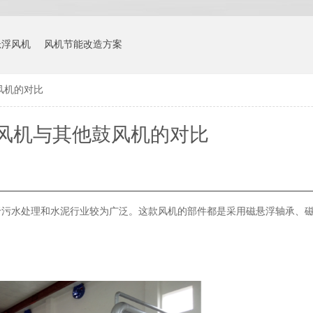
悬浮风机
风机节能改造方案
风机的对比
风机与其他鼓风机的对比
于污水处理和水泥行业较为广泛。这款风机的部件都是采用磁悬浮轴承、