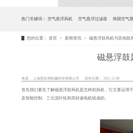
热门关键词：
空气悬浮风机
空气悬浮过滤器
韩国空气
您的位置：
首页
>
新闻资讯
>
磁悬浮鼓风机与其他鼓
磁悬浮鼓
来源： 上海恩拓博机械科技有限公司
发布日期： 2021.12.08
首先我们要先了解磁悬浮鼓风机是怎样的风机，它主要运用
及智能控制、三元流叶轮和高转速电机组成的。