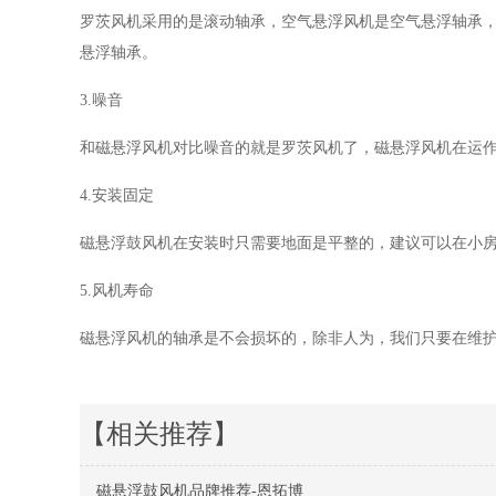
罗茨风机采用的是滚动轴承，空气悬浮风机是空气悬浮轴承
悬浮轴承。
3.
噪音
和磁悬浮风机对比噪音的就是罗茨风机了，磁悬浮风机在运
4.
安装固定
磁悬浮鼓风机在安装时只需要地面是平整的，建议可以在小
5.
风机寿命
磁悬浮风机的轴承是不会损坏的，除非人为，我们只要在维
【相关推荐】
磁悬浮鼓风机品牌推荐-恩拓博