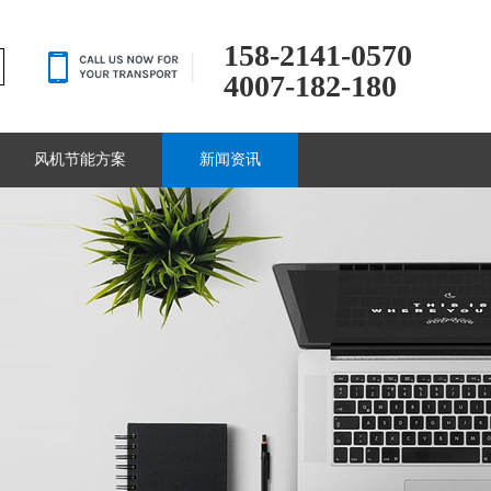
158-2141-0570
4007-182-180
风机节能方案
新闻资讯