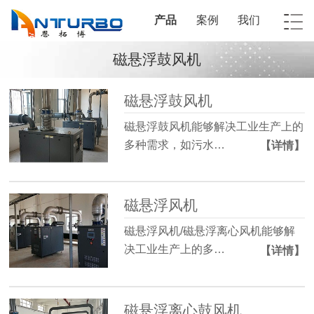
产品
案例
我们
磁悬浮鼓风机
磁悬浮鼓风机
磁悬浮鼓风机能够解决工业生产上的
多种需求，如污水…
【详情】
磁悬浮风机
磁悬浮风机/磁悬浮离心风机能够解
决工业生产上的多…
【详情】
磁悬浮离心鼓风机