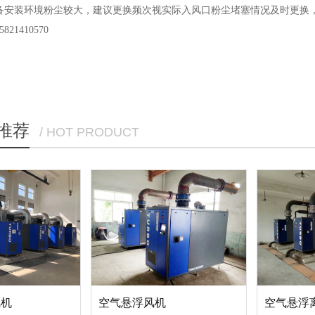
备安装环境粉尘较大，建议更换频次视实际入风口粉尘堵塞情况及时更换
21410570
推荐
/ HOT PRODUCT
风机
空气悬浮风机
空气悬浮