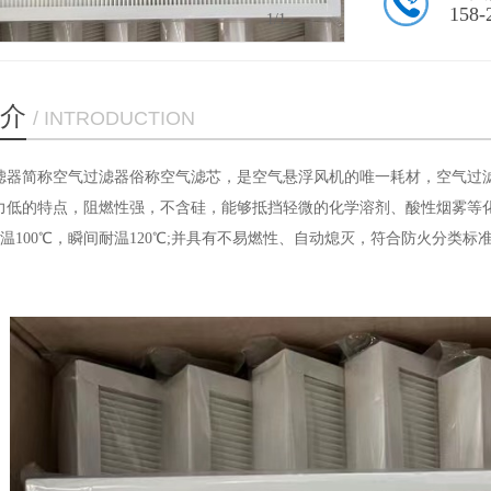
158-
1
/1
介
/ INTRODUCTION
滤器简称空气过滤器俗称空气滤芯，是空气悬浮风机的唯一耗材，
空气过
力低的特点，阻燃性强，不含硅，能够抵挡轻微的化学溶剂、酸性烟雾等
耐温100℃，瞬间耐温120℃;并具有不易燃性、自动熄灭，符合防火分类标准欧洲DIN