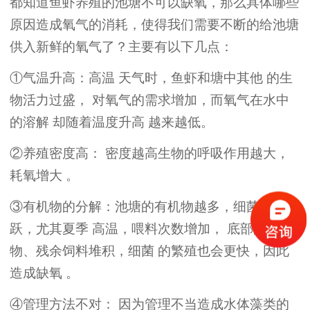
都知道鱼虾养殖的池塘不可以缺氧，那么具体哪些
原因造成氧气的消耗，使得我们需要不断的给池塘
供入新鲜的氧气了？主要有以下几点：
①
气温
升高
：高温
天气时
，
鱼虾和
塘中其他
的
生
物活力
过
盛，
对氧气的需求增加，而
氧
气
在水中
的溶解
却
随
着
温度升高
越来越低。
②
养殖密度
高
：
密度越高
生物的呼吸作用
越
大，
耗氧增大
。
③
有机物的分解：
池塘的
有机物越多，细菌就越活
跃，尤其夏季
高温
，
喂料次数增加
，
底部的
排泄
物、
残余饲料
堆积，细菌
的
繁殖
也会
更快，因此
造成缺氧
。
④
管理
方法不对
：
因为管理不当
造成水体藻
类
的