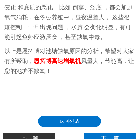
变化
和
底质的恶化
，
比如
倒藻、泛底
，
都会
加剧
氧气消耗，在
冬棚养殖中，昼夜温差大，
这些
很
难控制，一旦
出现问题
，水质
会变化明显
，
有可
能引起鱼虾
应激厌食
，
甚至
缺氧中毒。
以上是恩拓博对池塘缺氧原因的分析，希望对大家
有所帮助，
恩拓博高速增氧机
风量大，节能高，让
您的池塘不缺氧！
返回列表
上一篇
下一篇