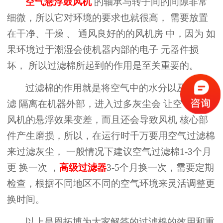
空气悬浮
鼓
风机
的轴承与转子间的间隙非常
细微，所以它对
环境的要求也
就
很高，
需要
放置
在
干净、干燥
、
通风良好的
的
风机房
中，因为
如
果环境过于潮湿会使机器内部
的
电子
元器件损
坏，
所以过滤棉所起到的作用是至关重要的。
过滤棉的作用就是
将空气中的
水分以及
灰尘过
滤
隔离在机器外部
，
进入过多
灰尘会
让
空气悬浮
风机的悬浮效果变差，
而且
还会导致风机
核心部
件产生磨损
，所以，
在运行时千万要
用空气过滤棉
来过滤灰尘，
一般情况下建议
空气过滤棉
1-3个月
更
换一次
，
高级过滤器
3-5个月换一次，需要定期
检查，根据不同地区不同的空气环境来灵活调整更
换时间。
以上是恩拓博为大家解答的过滤棉的效用和重