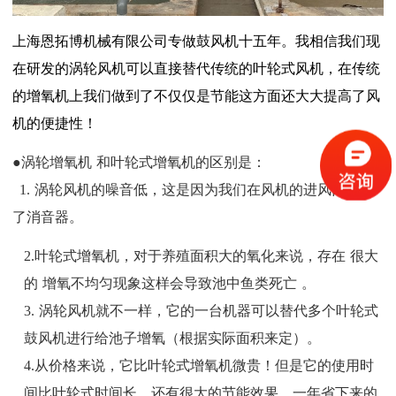
上海恩拓博机械有限公司专做鼓风机十五年。我相信我们现
在研发的涡轮风机可以直接替代传统的叶轮式风机，在传统
的增氧机上我们做到了不仅仅是节能这方面还大大提高了风
机的便捷性！
●
涡轮
增氧机
和
叶轮式增氧机的区别是：
1.
涡轮风机的噪音低，这是因为我们在风机的进风口安装
了消音器。
2.
叶轮式增氧机，对于养殖面积大的氧化来说，存在
很大
的
增氧不均匀现象
这样会导致池中鱼类死亡
。
3.
涡轮风机就不一样，它的一台机器可以替代多个叶轮式
鼓风机进行给池子增氧（根据实际面积来定）。
4.
从价格来说，它比叶轮式增氧机微贵！但是它的使用时
间比叶轮式时间长，还有很大的节能效果，一年省下来的