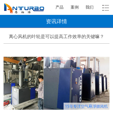
产品
案例
我们
资讯详情
离心风机的叶轮是可以提高工作效率的关键嘛？