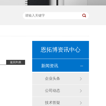
恩拓博资讯中心
返回列表
新闻资讯
企业头条
公司动态
技术答疑