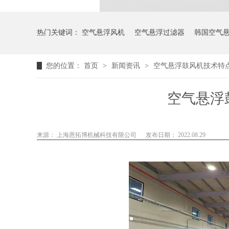
热门关键词：
空气悬浮风机
空气悬浮过滤器
韩国空气
您的位置：
首页
>
新闻资讯
>
空气悬浮鼓风机技术特
空气悬浮
来源： 上海恩拓博机械科技有限公司
发布日期： 2022.08.29