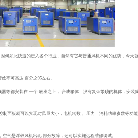
它因何如此快速的进入各个行业，自然有它与普通风机不同的优势，今天
行效率
可
高达
百分之
95
左右。
频器
等都
安装在
一个
底座
之
上，
合成箱体，没有复杂繁琐的机体，安装
控制面板就可以实现对
风量大小
，电机转数，
压力，
消耗功率参数
等功能
，空气
悬浮
鼓风机出现
部分
故障，还可以实施远程维修调试。