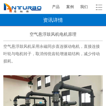
产品
案例
我们
资讯详情
空气悬浮鼓风机电机原理
空气悬浮鼓风机采用永磁同步直连驱动电机，直接连接
叶轮与电机转子，取消传统齿轮增速箱结构，减少传动
损耗。