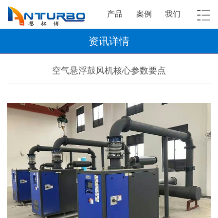
产品
案例
我们
资讯详情
空气悬浮鼓风机核心参数要点