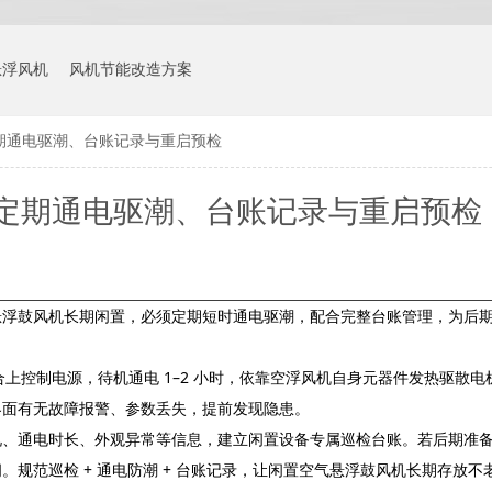
悬浮风机
风机节能改造方案
期通电驱潮、台账记录与重启预检
定期通电驱潮、台账记录与重启预检
悬浮鼓风机长期闲置，必须定期短时通电驱潮，配合完整台账管理，为后
上控制电源，待机通电 1–2 小时，依靠空浮风机自身元器件发热驱散电
界面有无故障报警、参数丢失，提前发现隐患。
况、通电时长、外观异常等信息，建立闲置设备专属巡检台账。若后期准
规范巡检 + 通电防潮 + 台账记录，让闲置空气悬浮鼓风机长期存放不