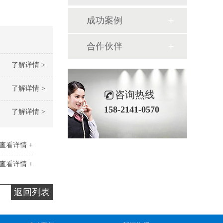
成功案例
合作伙伴
了解详情 >
了解详情 >
咨询热线
158-2141-0570
了解详情 >
查看详情 +
查看详情 +
返回列表