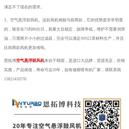
满足不了现在的需求。
3
、空气悬浮鼓风机。这款风机相较与前两款，它的优势是非常明显
的，噪音在
75
到
80
分贝，风量大且稳定，故障率低，维护不需要润滑
油，只需两片小小的过滤器，完全可以满足
N95
口罩材料生产，并且
比前两款风机更加省电。
恩拓博
空气悬浮鼓风机
来自于韩国，是进口大品牌，货源充足，价格
实惠，产品保值，寿命可达
20
年，如有做熔喷布的厂家，请联系我
15821410570.