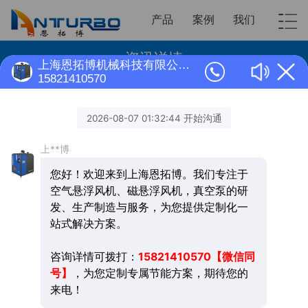
产品
案例
我们
资讯详情
上海恩拓博机械科技有限公司正在为您服务
15821410570
磁悬浮风机温度、振动、异响预警故障
磁悬浮离心风机的温度、振动、异响类故障，是设备发
出的直观预警信号，若不及时处理，会逐步引发核心部
件不可逆损坏。提前识别这类故障前兆，是延长设备使
用寿命、降低大修成本的关键。
最常见的预警类故障有三类：第一类是磁悬浮鼓风机
超
温类故障
，表现为电机、变频器、轴承温度超标报警、
设备自动降频，严重时触发停机保护，多由机房通风不
良、散热片积尘堵塞、冷却系统故障、长期超负荷运行
引发；第二类是磁悬浮风机
振动超标故障
，表现为机身