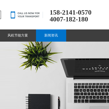
158-2141-0570
4007-182-180
风机节能方案
新闻资讯