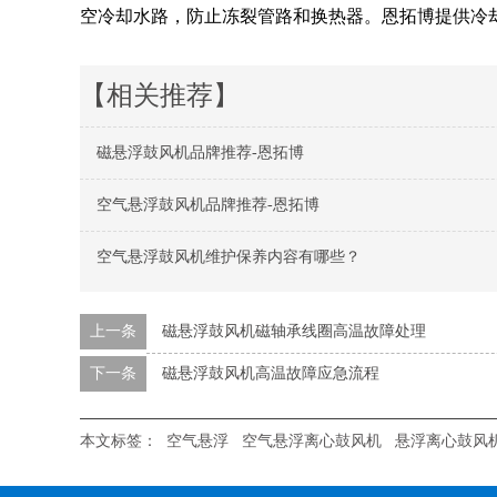
空冷却水路，防止冻裂管路和换热器。恩拓博提供冷
【相关推荐】
磁悬浮鼓风机品牌推荐-恩拓博
空气悬浮鼓风机品牌推荐-恩拓博
空气悬浮鼓风机维护保养内容有哪些？
上一条
磁悬浮鼓风机磁轴承线圈高温故障处理
下一条
磁悬浮鼓风机高温故障应急流程
本文标签：
空气悬浮
空气悬浮离心鼓风机
悬浮离心鼓风