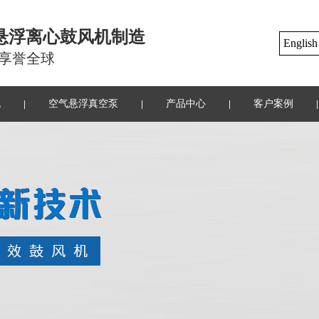
悬浮离心鼓风机制造
English
 享誉全球
机
空气悬浮真空泵
产品中心
客户案例