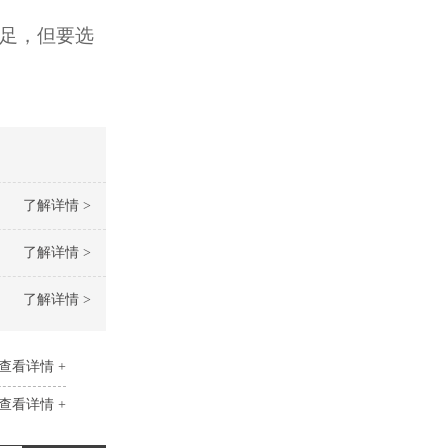
足，但要选
了解详情 >
了解详情 >
了解详情 >
查看详情 +
查看详情 +