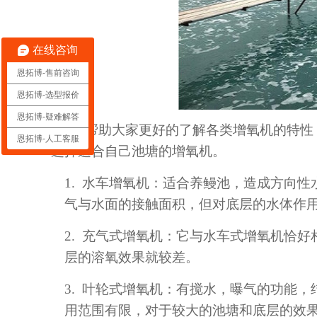
在线咨询
恩拓博-售前咨询
恩拓博-选型报价
恩拓博-疑难解答
为了帮助大家更好的了解各类增氧机的特性
恩拓博-人工客服
选择适合自己池塘的增氧机。
1.
水车增氧机：适合养鳗池，造成方向性
气与水面的接触面积，但对底层的水体作
2.
充气式增氧机：它与水车式增氧机恰好
层的溶氧效果就较差。
3.
叶轮式增氧机：有搅水，曝气的功能，
用范围有限，对于较大的池塘和底层的效