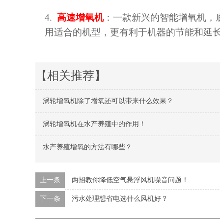
4.
高速增氧机
：一款新兴的智能增氧机，
用适合的机型，更有利于机器的节能和延
【相关推荐】
涡轮增氧机除了增氧还可以带来什么效果？
涡轮增氧机在水产养殖中的作用！
水产养殖增氧的方法有哪些？
上一条
两招教你降低空气悬浮风机噪音问题！
下一条
污水处理想省电选什么风机好？