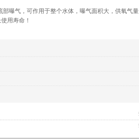
底部曝气，可作用于整个水体，曝气面积大，供氧气量
长使用寿命！