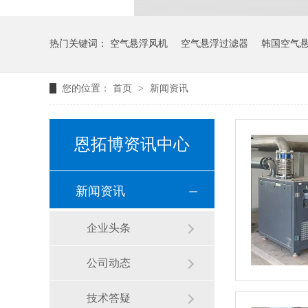
热门关键词：
空气悬浮风机
空气悬浮过滤器
韩国空气
您的位置：
首页
>
新闻资讯
恩拓博资讯中心
新闻资讯
企业头条
公司动态
技术答疑