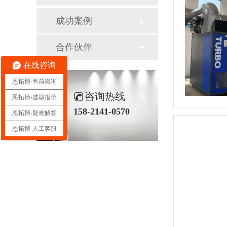
成功案例
合作伙伴
在线咨询
恩拓博-售前咨询
咨询热线
恩拓博-选型报价
158-2141-0570
恩拓博-疑难解答
恩拓博-人工客服