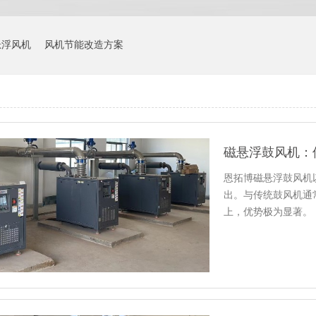
悬浮风机
风机节能改造方案
磁悬浮鼓风机：
恩拓博磁悬浮鼓风机
出。与传统鼓风机通常
上，优势极为显著。