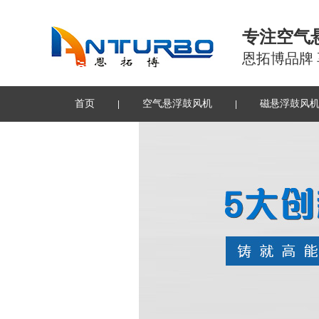
专注空气
恩拓博品牌
首页
空气悬浮鼓风机
磁悬浮鼓风
联系我们