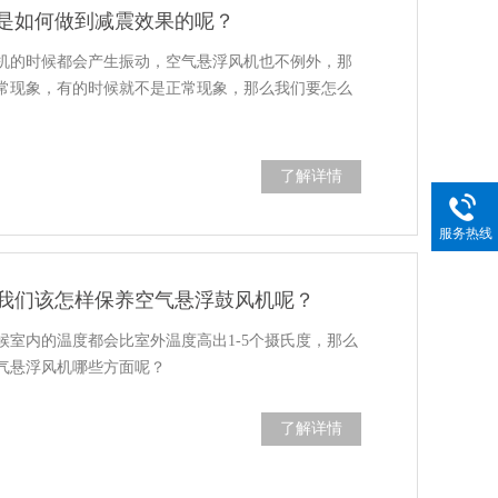
是如何做到减震效果的呢？
机的时候都会产生振动，空气悬浮风机也不例外，那
常现象，有的时候就不是正常现象，那么我们要怎么
了解详情
服务热线
我们该怎样保养空气悬浮鼓风机呢？
候室内的温度都会比室外温度高出1-5个摄氏度，那么
气悬浮风机哪些方面呢？
了解详情