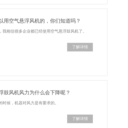
以用空气悬浮风机的，你们知道吗？
，我相信很多企业都已经使用空气悬浮鼓风机了。
了解详情
浮鼓风机风力为什么会下降呢？
的时候，机器对风力是有要求的。
了解详情