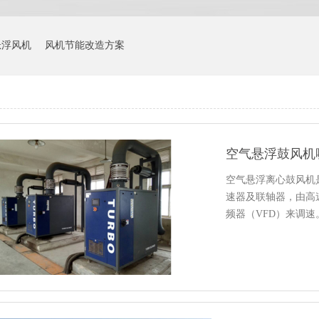
悬浮风机
风机节能改造方案
空气悬浮鼓风机
空气悬浮离心鼓风机
速器及联轴器，由高
频器（VFD）来调
家…