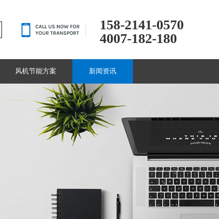
158-2141-0570
4007-182-180
风机节能方案
新闻资讯