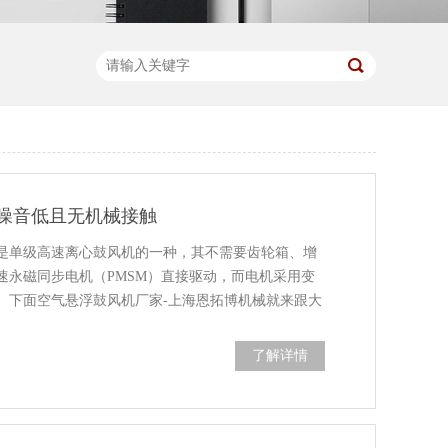
噪音低且无机械接触
是单级高速离心鼓风机的一种，其不需要齿轮箱、增
速永磁同步电机（PMSM）直接驱动，而电机采用变
速。下面空气悬浮鼓风机厂家-上海恩拓博机械就来跟大
了解详情