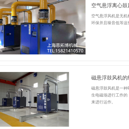
空气悬浮离心鼓
空气悬浮风机是无机
环保并且噪音低等这
磁悬浮鼓风机的
磁悬浮鼓风机是一种
生电磁场进行工作的
来进行运作。