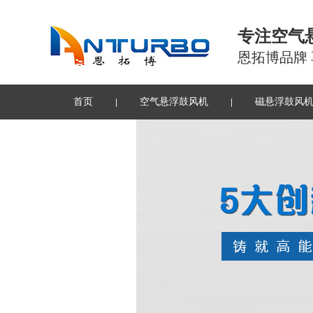
专注空气
恩拓博品牌
首页
空气悬浮鼓风机
磁悬浮鼓风
联系我们