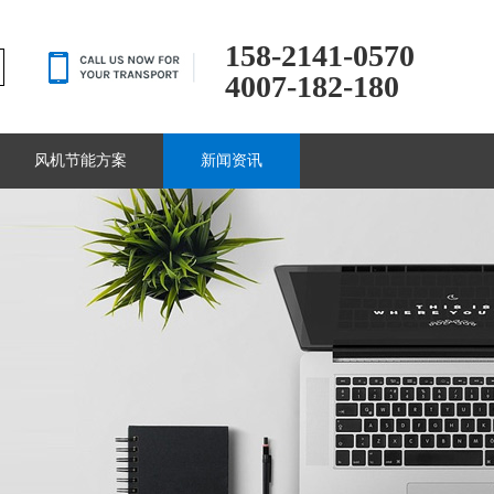
158-2141-0570
4007-182-180
风机节能方案
新闻资讯