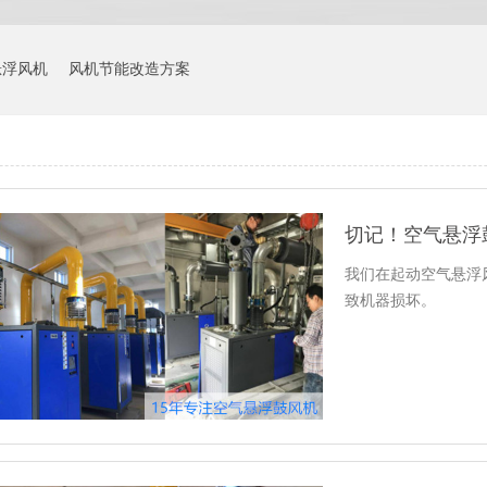
悬浮风机
风机节能改造方案
切记！空气悬浮
我们在起动空气悬浮
致机器损坏。