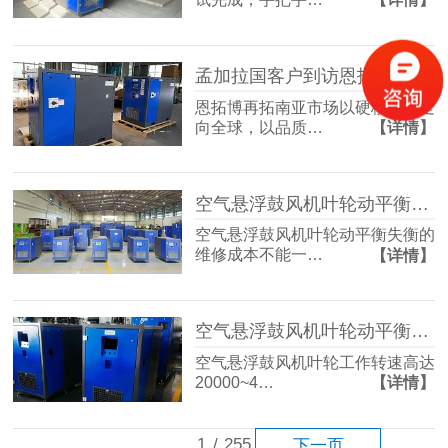
孟加拉国客户到访恩拓博 实地核验产品实力当场达成合作
恩拓博再拓南亚市场以硬核实力走
向全球，以品质…
【详情】
空气悬浮鼓风机叶轮动平衡失衡的维修成本高吗？
空气悬浮鼓风机叶轮动平衡失衡的
维修成本不能一…
【详情】
空气悬浮鼓风机叶轮动平衡失衡的具体表现有哪些？
空气悬浮鼓风机叶轮工作转速高达
20000~4…
【详情】
1
/
255
下一页