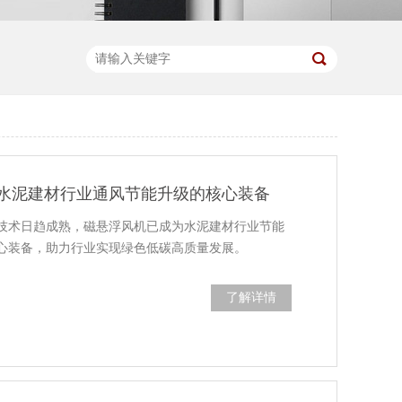
水泥建材行业通风节能升级的核心装备
技术日趋成熟，磁悬浮风机已成为水泥建材行业节能
心装备，助力行业实现绿色低碳高质量发展。
了解详情