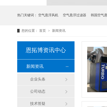
热门关键词：
空气悬浮风机
空气悬浮过滤器
韩国空气
您的位置：
首页
>
新闻资讯
恩拓博资讯中心
新闻资讯
企业头条
公司动态
技术答疑