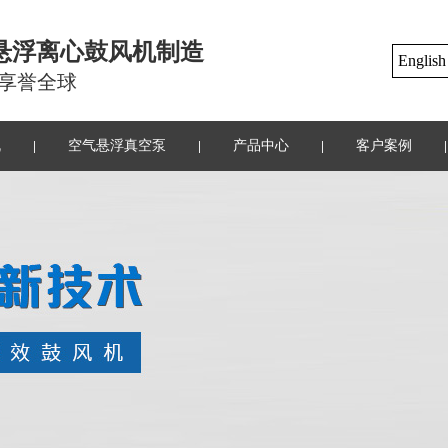
悬浮离心鼓风机制造
English
 享誉全球
机
空气悬浮真空泵
产品中心
客户案例