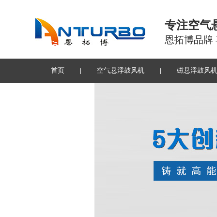
专注空气
恩拓博品牌
首页
空气悬浮鼓风机
磁悬浮鼓风
联系我们