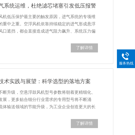
气系统运维，杜绝滤芯堵塞引发低压报警
风机低压保护最主要的触发原因，进气系统的专项维
的重中之重。空浮风机依靠持续稳定的进气形成悬浮
风口遮挡，都会直接造成进气阻力飙升、系统压力偏
了解详情
服务热线
技术实践与展望：科学选型的落地方案
不断升级，空悬浮鼓风机型号参数将朝着更精细化、
发展，更多贴合细分行业需求的专用型号将不断涌
流体输送领域的节能升级，为工业企业创造更大的长
了解详情