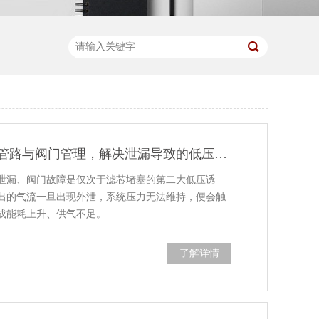
空气悬浮鼓风机管路与阀门管理，解决泄漏导致的低压问题
泄漏、阀门故障是仅次于滤芯堵塞的第二大低压诱
出的气流一旦出现外泄，系统压力无法维持，便会触
成能耗上升、供气不足。
了解详情