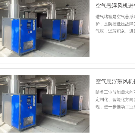
空气悬浮风机进
进气堵塞是空气悬浮
护，是防控低压故障
气膜，滤芯积灰、进
低。
空气悬浮鼓风机
随着工业节能需求的
定制化、智能化方向
现，进一步推动工业
期价值。