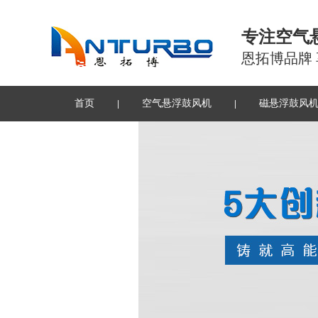
专注空气
恩拓博品牌
首页
空气悬浮鼓风机
磁悬浮鼓风
联系我们