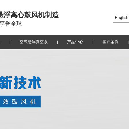
悬浮离心鼓风机制造
English
 享誉全球
机
空气悬浮真空泵
产品中心
客户案例