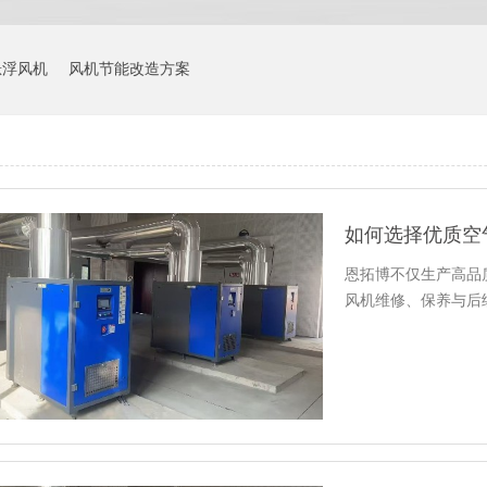
悬浮风机
风机节能改造方案
如何选择优质空
恩拓博不仅生产高品
风机维修、保养与后