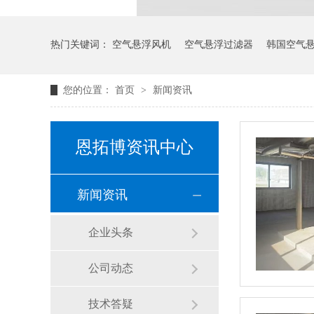
热门关键词：
空气悬浮风机
空气悬浮过滤器
韩国空气
您的位置：
首页
>
新闻资讯
恩拓博资讯中心
新闻资讯
企业头条
公司动态
技术答疑