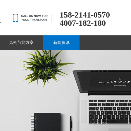
158-2141-0570
4007-182-180
风机节能方案
新闻资讯