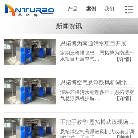
产品
案例
我们
新闻资讯
恩拓博为南通污水项目开展空气悬浮风机精细化养护
定期巡检排隐患：恩拓博为南通污
水项目开展空气…
【详情】
恩拓博空气悬浮鼓风机湖北污水项目曝气效果优异
深耕环保污水处理多年：恩拓博空
气悬浮风机护航…
【详情】
手把手教学 恩拓博武汉现场调试交付
恩拓博空气悬浮鼓风机武汉项目调
试完成，手把手…
【详情】